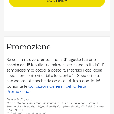
CONTINUA
Promozione
Se sei un
nuovo cliente
, fino al
31 agosto
hai uno
sconto del 15%
sulla tua prima spedizione in Italia*. È
semplicissimo: accedi a poste.it, inserisci i dati della
spedizione e ricevi subito lo sconto**. Spedisci ora,
comodamente anche da casa con ritiro a domicilio!
Consulta le
Condizioni Generali dell’Offerta
Promozionale
.
Mess.pubb.fin.prom.
*Lo sconto non è applicabile ai servizi accessori e alle spedizioni all’estero.
Sono escluse le località Livigno-Trepalle, Campione d’Italia, Città del Vaticano
e San Marino.
**Valido solo per il primo acquisto.