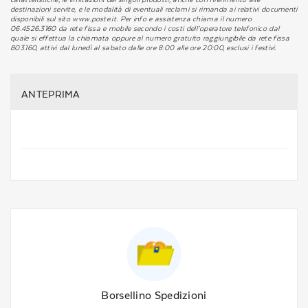
destinazioni servite, e le modalità di eventuali reclami si rimanda ai relativi documenti
disponibili sul sito www.poste.it. Per info e assistenza chiama il numero
06.4526.3160 da rete fissa e mobile secondo i costi dell’operatore telefonico dal
quale si effettua la chiamata oppure al numero gratuito raggiungibile da rete fissa
803.160, attivi dal lunedì al sabato dalle ore 8:00 alle ore 20:00, esclusi i festivi.
ANTEPRIMA
Borsellino Spedizioni