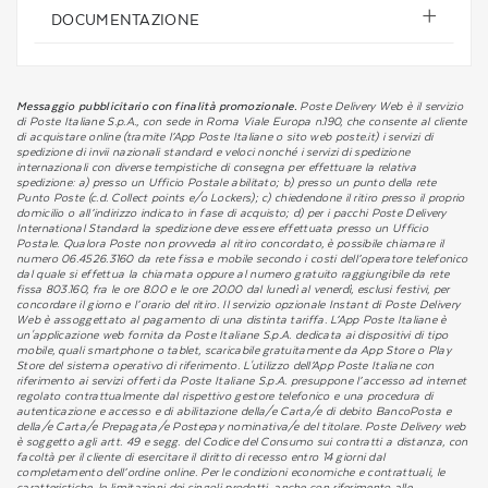
DOCUMENTAZIONE
Messaggio pubblicitario con finalità promozionale.
Poste Delivery Web è il servizio
di Poste Italiane S.p.A., con sede in Roma Viale Europa n.190, che consente al cliente
di acquistare online (tramite l’App Poste Italiane o sito web poste.it) i servizi di
spedizione di invii nazionali standard e veloci nonché i servizi di spedizione
internazionali con diverse tempistiche di consegna per effettuare la relativa
spedizione: a) presso un Ufficio Postale abilitato; b) presso un punto della rete
Punto Poste (c.d. Collect points e/o Lockers); c) chiedendone il ritiro presso il proprio
domicilio o all’indirizzo indicato in fase di acquisto; d) per i pacchi Poste Delivery
International Standard la spedizione deve essere effettuata presso un Ufficio
Postale. Qualora Poste non provveda al ritiro concordato, è possibile chiamare il
numero 06.4526.3160 da rete fissa e mobile secondo i costi dell’operatore telefonico
dal quale si effettua la chiamata oppure al numero gratuito raggiungibile da rete
fissa 803.160, fra le ore 8.00 e le ore 20.00 dal lunedì al venerdì, esclusi festivi, per
concordare il giorno e l’orario del ritiro. Il servizio opzionale Instant di Poste Delivery
Web è assoggettato al pagamento di una distinta tariffa. L’App Poste Italiane è
un'applicazione web fornita da Poste Italiane S.p.A. dedicata ai dispositivi di tipo
mobile, quali smartphone o tablet, scaricabile gratuitamente da App Store o Play
Store del sistema operativo di riferimento. L'utilizzo dell’App Poste Italiane con
riferimento ai servizi offerti da Poste Italiane S.p.A. presuppone l’accesso ad internet
regolato contrattualmente dal rispettivo gestore telefonico e una procedura di
autenticazione e accesso e di abilitazione della/e Carta/e di debito BancoPosta e
della/e Carta/e Prepagata/e Postepay nominativa/e del titolare. Poste Delivery web
è soggetto agli artt. 49 e segg. del Codice del Consumo sui contratti a distanza, con
facoltà per il cliente di esercitare il diritto di recesso entro 14 giorni dal
completamento dell’ordine online. Per le condizioni economiche e contrattuali, le
caratteristiche, le limitazioni dei singoli prodotti, anche con riferimento alle